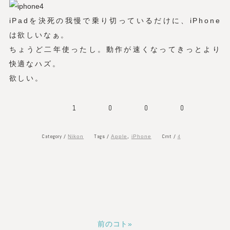
iPadを決死の我慢で乗り切っているだけに、iPhone
は欲しいなぁ。
ちょうど二年使ったし。動作が速くなってきっとより
快適なハズ。
欲しい。
1
0
0
0
Category /
Tags /
Cmt /
4
Nikon
Apple
,
iPhone
前のコト»