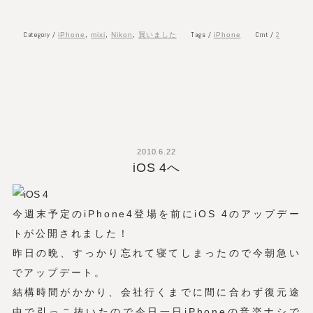
Category /
Tags /
Cmt /
2
iPhone
,
mixi
,
Nikon
,
買いました
iPhone
2010.6.22
iOS 4へ
今週末予定のiPhone4登場を前にiOS 4のアップデー
トが公開されました！
昨日の晩、すっかり忘れて寝てしまったので今朝急い
でアップデート。
結構時間がかかり、会社行くまでに間に合わず復元途
中で引っこ抜いたので今日一日iPhoneの音楽ナシで