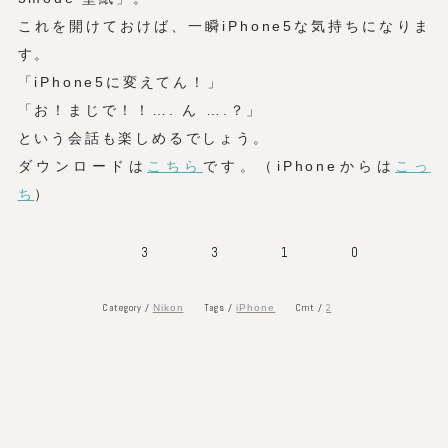
これを開けておけば、一瞬iPhone5な気持ちになりま
す。
「iPhone5に変えてん！」
「お！まじで！！…. ん ….？」
という会話も楽しめるでしょう。
ダウンロードは
こちら
です。（iPhoneからは
こっ
ち
）
3
3
1
0
Category /
Tags /
Cmt /
2
Nikon
iPhone