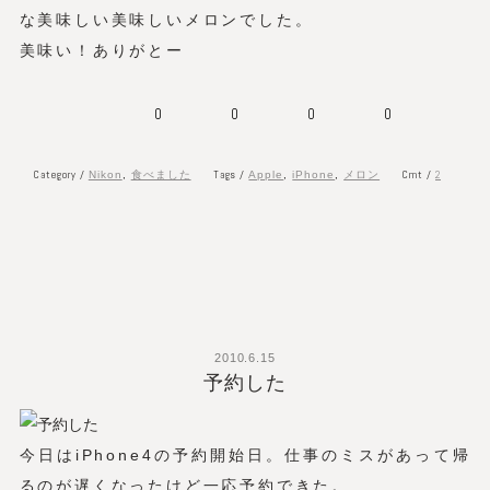
な美味しい美味しいメロンでした。
美味い！ありがとー
0
0
0
0
Category /
Tags /
Cmt /
2
Nikon
,
食べました
Apple
,
iPhone
,
メロン
2010.6.15
予約した
今日はiPhone4の予約開始日。仕事のミスがあって帰
るのが遅くなったけど一応予約できた。