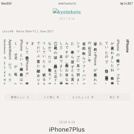
Since 2010
Around Everyday Life
Sep 14, 2017
2017.9.14
Leica M8 Nokton 50mm F1.1, Home 2017
そ
し
て
十年
目
の
i
P
h
o
n
e
X
。
未
来は
i
P
h
o
n
e
と
い
う
端末の
延長で
は
な
く
、
S
I
M
が
載
っ
た
A
p
p
l
e
W
a
t
c
h
だ
っ
た
り
、
H
o
l
o
l
e
n
s
の
よ
う
な
メ
ガ
ネ
に
移っ
て
い
く
の
で
は
と
予想さ
れ
ま
す
。
で
も
、
完成さ
れ
た
感
の
強
い
i
P
h
o
n
e
と
い
う
端
末
に
、
ま
た
新
し
い
も
の
を
持
ち
込
ん
で
、
わ
か
り
や
す
く
プ
レ
ゼ
ン
テ
ー
シ
ョ
ン
し
て
く
る
A
p
p
l
e
っ
て
や
は
り
ス
ゴ
イ
。
僕も
前の
晩か
ら
ソ
フ
ト
バ
ン
ク
シ
ョ
ッ
プ
に
並ん
で
買い
ま
し
た
。
夜中か
ら
並ば
ず
と
も
買え
た
ん
で
す
が
、
人生一度の
お
祭り
な
気が
し
て
、
並ん
で
ま
し
た
。
日本で
の
初代3
G
の
頃は
、
日本語用の
キ
ーボ
ード
も
な
か
っ
た
り
、
動作も
モ
ッ
サ
リ
し
て
い
た
り
、
慣
れ
る
ま
で
だ
い
ぶ
苦労し
た
記憶が
あ
り
ま
す
年。
日本で
初め
て
i
P
h
o
n
e
が
発売さ
れ
た
の
が
2
0
0
8
。
i
P
h
o
n
e
の
大
幅
な
ア
ッ
プ
デ
ー
ト
が
発表さ
れ
ま
し
た
ね
。
夜中に
発表を
見
て
い
た
の
で
、
昨
日
は
疲
労
困
憊
で
し
た
iPhone
1
0
0
0
2016.9.24
iPhone7Plus