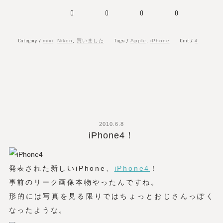
0
0
0
0
Category /
Tags /
Cmt /
4
mixi
,
Nikon
,
買いました
Apple
,
iPhone
2010.6.8
iPhone4！
発表された新しいiPhone、
iPhone4
！
事前のリーク画像本物やったんですね。
形的には写真を見る限りではちょっとおじさんっぽく
なったような。