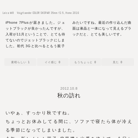
Leica M8 Voigtlaender COLOR SKOPAR 35mm f2.5, Home 2016
iPhone 7Plusが届きました。ジェ
みたいですね。最近の作り込んだ曲
ットブラックが良かったんですが、
面は液晶と一体になって見えるブラ
入荷が11月ということで、とても待
ックだと、とても美しいです。
てないのでジェットブラックにしま
した。初代 3Gと比べるともう親子
1
0
0
0
2012.10.8
秋の訪れ
いやぁ、すっかり秋ですね。
ちょっとお休みしてる間に、ソファで寝たら体が冷え
る季節になってしまいました。