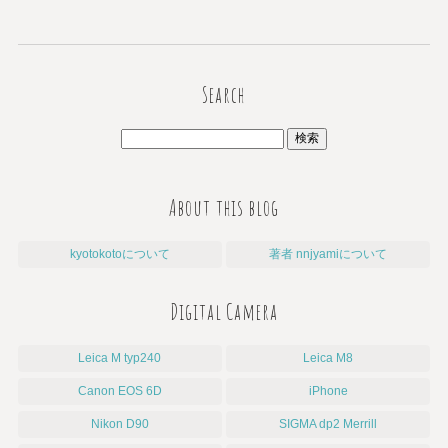
Search
About this blog
kyotokotoについて
著者 nnjyamiについて
Digital Camera
Leica M typ240
Leica M8
Canon EOS 6D
iPhone
Nikon D90
SIGMA dp2 Merrill