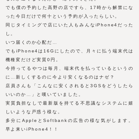
でも僕の予約した高野の店ですら、17時から解禁にな
った今日だけで何十という予約が入ったらしい。
同じタイミングで店にいた人もみんなiPhone4だった
し。
いつ届くのか心配だ…
でもiPhone4は16Gにしたので、月々に払う端末代は
機種変だけど実質0円。
今持ってるやつは毎月、端末代を払っているというの
に…新しくするのに今より安くなるのはナゼ？
店員さんも「こんなに安くされると3GSをどうしたら
いいのか…」と嘆いていました。
実質負担なしで最新版を持てる不思議なシステムに嬉
しいような戸惑う様な。
多分にAppleとSoftbankの広告の様な気がします。
早よ来いiPhone4！！