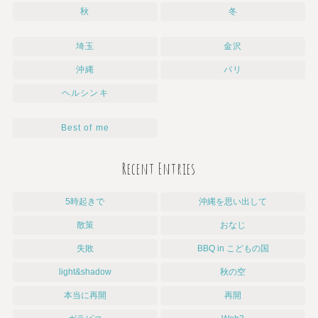
秋
冬
埼玉
金沢
沖縄
パリ
ヘルシンキ
Best of me
Recent Entries
5時起きで
沖縄を思い出して
散策
おなじ
失敗
BBQ in こどもの国
light&shadow
秋の空
本当に再開
再開