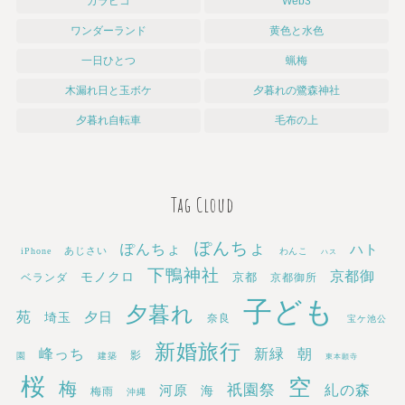
ガラピコ
Web3
ワンダーランド
黄色と水色
一日ひとつ
蝋梅
木漏れ日と玉ボケ
夕暮れの鷺森神社
夕暮れ自転車
毛布の上
Tag Cloud
ぽんちょ
ぽんちょ
ハト
あじさい
iPhone
わんこ
ハス
下鴨神社
京都御
モノクロ
京都
ベランダ
京都御所
子ども
夕暮れ
苑
埼玉
夕日
奈良
宝ケ池公
新婚旅行
新緑
峰っち
朝
影
園
建築
東本願寺
桜
空
梅
祇園祭
糺の森
河原
海
梅雨
沖縄