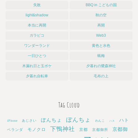
失敗
BBQ in こどもの国
light&shadow
秋の空
本当に再開
再開
ガラピコ
Web3
ワンダーランド
黄色と水色
一日ひとつ
蝋梅
木漏れ日と玉ボケ
夕暮れの鷺森神社
夕暮れ自転車
毛布の上
Tag Cloud
ぽんちょ
ぽんちょ
ハト
あじさい
iPhone
わんこ
ハス
下鴨神社
京都御
モノクロ
京都
ベランダ
京都御所