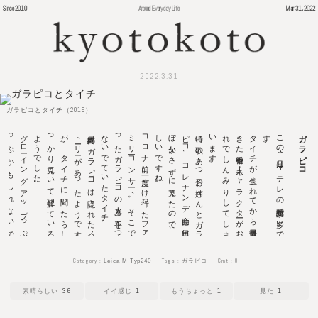
Since 2010
Around Everyday Life
Mar 31, 2022
2022.3.31
ガラピコとタイチ（2019）
グ
ロ
ーイ
ン
グ
ア
ッ
プ
っ
ぷ
っ
ぷ
か
も
し
れ
な
い
で
す
。
あ
り
が
と
う
。
。
最終回の
ガ
ラ
ピ
コ
は
隠さ
れ
た
ス
ト
ーリ
ーが
あ
っ
た
よ
う
で
す
が
、
タ
イ
チ
に
聞
い
た
ら
し
っ
か
り
見て
い
て
理解し
て
い
る
よ
う
で
し
た
。
コ
ロ
ナ
前に
一度だ
け
行っ
た
フ
ァ
ミ
リ
ーコ
ン
サ
ート
。
そ
こ
で
買
っ
た
ガ
ラ
ピ
コ
の
人形と
手を
つ
な
い
で
て
い
た
タ
イ
チ
。
特に
歌の
あ
つ
子お
姉さ
ん
と
ガ
ラ
ピ
コ
、
コ
レ
ナ
ン
デ
商会は
毎日ほ
ぼ
欠か
さ
ず
に
見て
た
の
で
、
寂
し
い
で
す
ね
。
タ
イ
チ
が
生ま
れ
て
か
ら
毎日見て
き
た
番組や
人・キ
ャ
ラ
ク
タ
ーが
お
別
れ
で
し
ん
み
り
し
て
し
ま
い
ま
す
。
こ
の
3
月は
E
テ
レ
の
番組変更が
多い
で
す
ガラピコ
Category :
Tags :
Cmt :
0
Leica M Typ240
ガラピコ
36
1
1
1