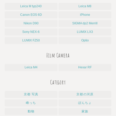
Leica M typ240
Leica M8
Canon EOS 6D
iPhone
Nikon D90
SIGMA dp2 Merrill
Sony NEX-6
LUMIX LX3
LUMIX FZ50
Optio
Film Camera
Leica M4
Hexar RF
Category
京都 写真
京都の河原
峰っち
ぽんちょ
動物
家族