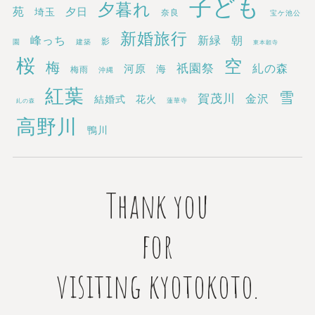
子ども
夕暮れ
苑
埼玉
夕日
奈良
宝ケ池公
新婚旅行
新緑
峰っち
朝
影
園
建築
東本願寺
桜
空
梅
祇園祭
糺の森
河原
海
梅雨
沖縄
紅葉
雪
賀茂川
金沢
結婚式
花火
蓮華寺
糺の森
高野川
鴨川
Thank you
for
visiting kyotokoto.