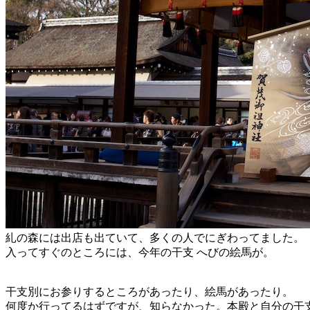
糺の森には出店も出ていて、多くの人でにぎわってました。
入ってすぐのところには、今年の干支 へびの絵馬が。
干支別にお参りするところがあったり、絵馬があったり。
何度か行ってるはずですが、知らなかった。本殿と自分の干