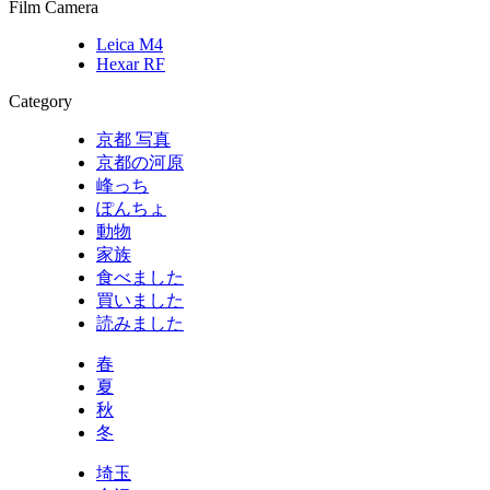
Film Camera
Leica M4
Hexar RF
Category
京都 写真
京都の河原
峰っち
ぽんちょ
動物
家族
食べました
買いました
読みました
春
夏
秋
冬
埼玉