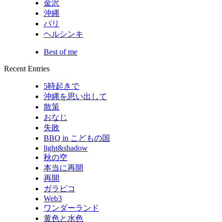
金沢
沖縄
パリ
ヘルシンキ
Best of me
Recent Entries
5時起きで
沖縄を思い出して
散策
おなじ
失敗
BBQ in こどもの国
light&shadow
秋の空
本当に再開
再開
ガラピコ
Web3
ワンダーランド
黄色と水色