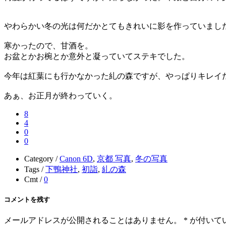
やわらかい冬の光は何だかとてもきれいに影を作っていまし
寒かったので、甘酒を。
お盆とかお椀とか意外と凝っていてステキでした。
今年は紅葉にも行かなかった糺の森ですが、やっぱりキレイ
あぁ、お正月が終わっていく。
8
4
0
0
Category /
Canon 6D
,
京都 写真
,
冬の写真
Tags /
下鴨神社
,
初詣
,
糺の森
Cmt /
0
コメントを残す
メールアドレスが公開されることはありません。
*
が付いて