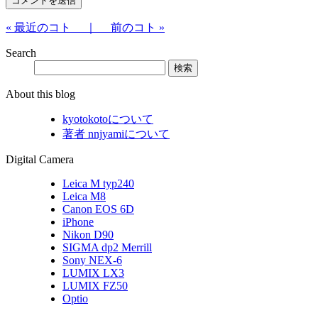
« 最近のコト ｜
前のコト »
Search
About this blog
kyotokotoについて
著者 nnjyamiについて
Digital Camera
Leica M typ240
Leica M8
Canon EOS 6D
iPhone
Nikon D90
SIGMA dp2 Merrill
Sony NEX-6
LUMIX LX3
LUMIX FZ50
Optio