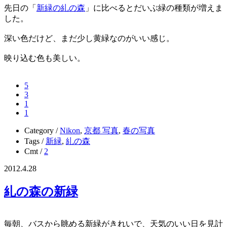
先日の「
新緑の糺の森
」に比べるとだいぶ緑の種類が増えま
した。
深い色だけど、まだ少し黄緑なのがいい感じ。
映り込む色も美しい。
5
3
1
1
Category /
Nikon
,
京都 写真
,
春の写真
Tags /
新緑
,
糺の森
Cmt /
2
2012.4.28
糺の森の新緑
毎朝、バスから眺める新緑がきれいで、天気のいい日を見計