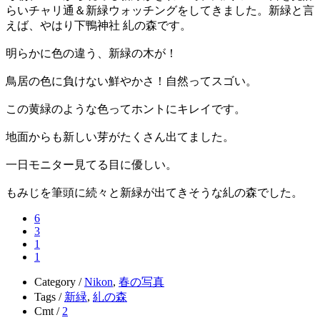
らいチャリ通＆新緑ウォッチングをしてきました。新緑と言
えば、やはり下鴨神社 糺の森です。
明らかに色の違う、新緑の木が！
鳥居の色に負けない鮮やかさ！自然ってスゴい。
この黄緑のような色ってホントにキレイです。
地面からも新しい芽がたくさん出てました。
一日モニター見てる目に優しい。
もみじを筆頭に続々と新緑が出てきそうな糺の森でした。
6
3
1
1
Category /
Nikon
,
春の写真
Tags /
新緑
,
糺の森
Cmt /
2