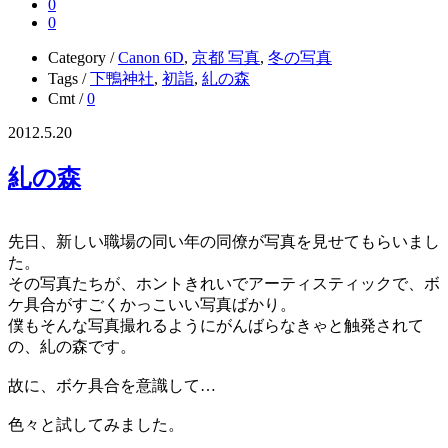
0
0
Category /
Canon 6D
,
京都 写真
,
冬の写真
Tags /
下鴨神社
,
初詣
,
糺の森
Cmt /
0
2012.5.20
糺の森
先日、新しい職場の同い年の同僚が写真を見せてもらいまし
た。
その写真たちが、ホントきれいでアーティスティックで、ボ
ケ具合がすごくかっこいい写真ばかり。
僕もそんな写真撮れるようにがんばらなきゃと触発されて
の、糺の森です。
故に、ボケ具合を意識して…
色々と試してみました。