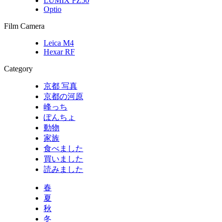
LUMIX FZ50
Optio
Film Camera
Leica M4
Hexar RF
Category
京都 写真
京都の河原
峰っち
ぽんちょ
動物
家族
食べました
買いました
読みました
春
夏
秋
冬