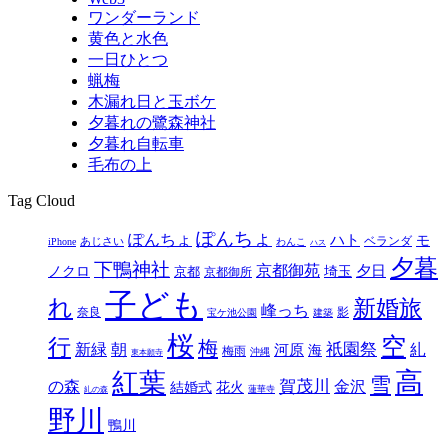
ワンダーランド
黄色と水色
一日ひとつ
蝋梅
木漏れ日と玉ボケ
夕暮れの鷺森神社
夕暮れ自転車
毛布の上
Tag Cloud
ぽんちょ
ぽんちょ
ハト
モ
ベランダ
あじさい
iPhone
わんこ
ハス
夕暮
下鴨神社
京都御苑
埼玉
夕日
ノクロ
京都
京都御所
子ども
れ
新婚旅
峰っち
奈良
影
宝ケ池公園
建築
桜
空
行
梅
新緑
祇園祭
糺
朝
河原
海
梅雨
沖縄
東本願寺
高
紅葉
雪
の森
賀茂川
金沢
結婚式
花火
蓮華寺
糺の森
野川
鴨川