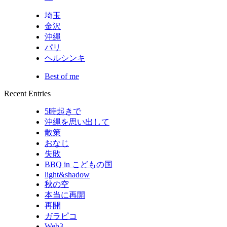
埼玉
金沢
沖縄
パリ
ヘルシンキ
Best of me
Recent Entries
5時起きで
沖縄を思い出して
散策
おなじ
失敗
BBQ in こどもの国
light&shadow
秋の空
本当に再開
再開
ガラピコ
Web3