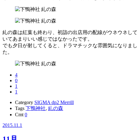
糺の森は紅葉も終わり、初詣の出店用の配線がウネウネして
いてあまりいい感じではなかったです。
でも夕日が射してくると、ドラマチックな雰囲気になりまし
た。
4
0
1
1
Category
SIGMA dp2 Merrill
Tags
下鴨神社
,
糺の森
Cmt
0
2015.11.1
11月