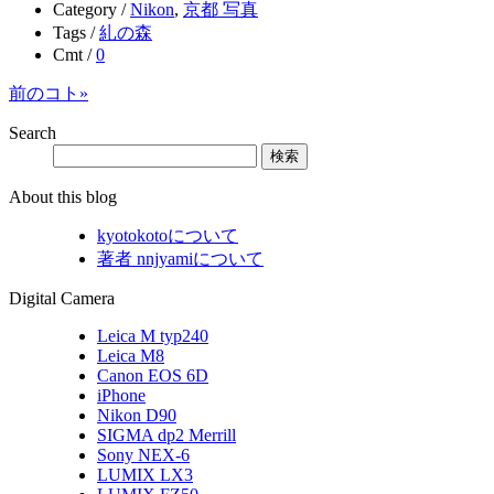
Category /
Nikon
,
京都 写真
Tags /
糺の森
Cmt /
0
前のコト»
Search
About this blog
kyotokotoについて
著者 nnjyamiについて
Digital Camera
Leica M typ240
Leica M8
Canon EOS 6D
iPhone
Nikon D90
SIGMA dp2 Merrill
Sony NEX-6
LUMIX LX3