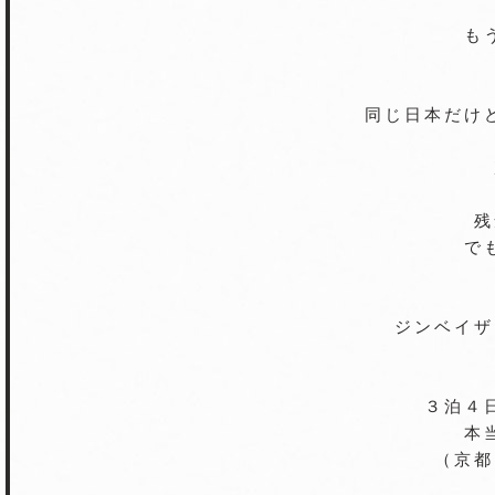
も
同じ日本だけ
残
で
ジンベイザ
３泊４
本
（京都