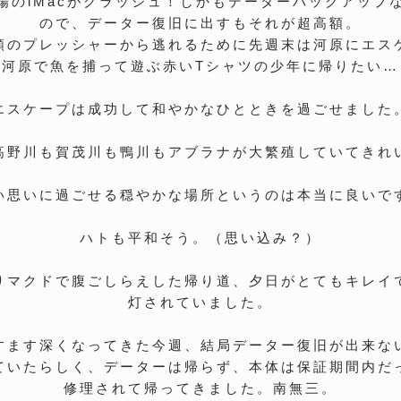
場のiMacがクラッシュ！しかもデーターバックアップ
ので、データー復旧に出すもそれが超高額。
額のプレッシャーから逃れるために先週末は河原にエス
河原で魚を捕って遊ぶ赤いTシャツの少年に帰りたい…
エスケープは成功して和やかなひとときを過ごせました
高野川も賀茂川も鴨川もアブラナが大繁殖していてきれ
い思いに過ごせる穏やかな場所というのは本当に良いで
ハトも平和そう。（思い込み？）
りマクドで腹ごしらえした帰り道、夕日がとてもキレイ
灯されていました。
すます深くなってきた今週、結局データー復旧が出来な
ていたらしく、データーは帰らず、本体は保証期間内だ
修理されて帰ってきました。南無三。