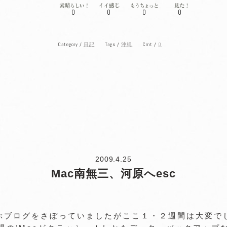
0
0
0
0
Category /
Tags /
Cmt /
0
日記
沖縄
2009.4.25
Mac南無三、河原へesc
ぶブログをさぼっていましたがここ１・２週間は大変で