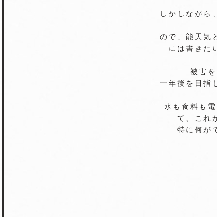
しかしながら
ので、能天気
には書きた
被害を
一年後を目指
水も食料も電
て、これ
特に何が