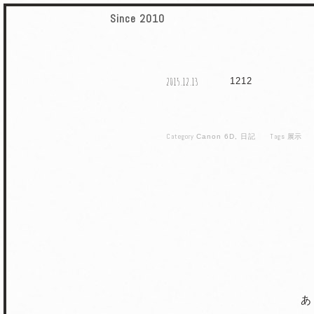
Since 2010
2015.12.13
1212
Category
Tags
Canon 6D
,
日記
展示
あ