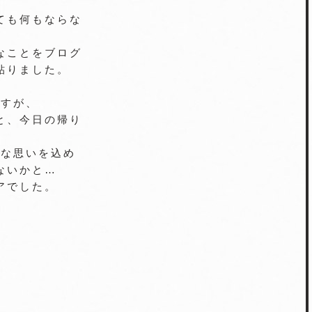
ても何もならな
なことをブログ
貼りました。
ですが、
と、今日の帰り
々な思いを込め
ないかと…
アでした。