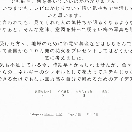
でも結局、何を書いていいのかわかりません。
、いつまでもテレビにかじりついて暗い気持ちで生活し
いと思います。
と言われても、見てくれた人の気持ちが明るくなるよう
いなぁと。そんな意味、意図を持って明るい梅の写真を
受けた方々、地域のために節電や募金などはもちろん
して全国から１０万発の花火をプレゼントしてはどうか
道に考えました。
気も不足している今、時期早々かもしれませんが、色
からのエネルギーのシンボルとして花火ってステキじゃ
できるわけでもない無力感を自分で慰めるためのアイデ
6
2
0
0
Category /
Tags /
Cmt /
0
Nikon
,
日記
梅