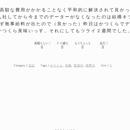
高額な費用がかかることなく平和的に解決されて良か
入社してから今までのデーターがなくなったのは結構キ
ず無事給料が出たので（良かった）昨日はかつくらで
かつくら美味いっす。それにしてもツライ２週間でした
0
0
0
0
Category /
Tags /
Cmt /
0
日記
かつくら
,
京都
,
賀茂川
,
高野川