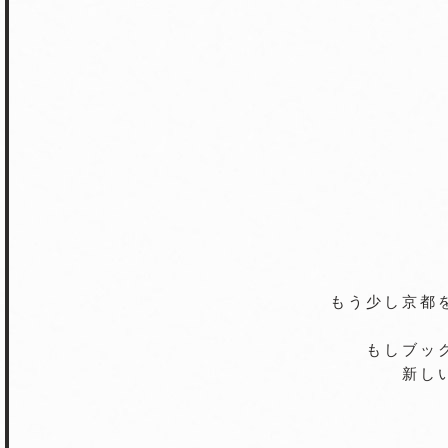
もう少し京都
もしブッ
新し