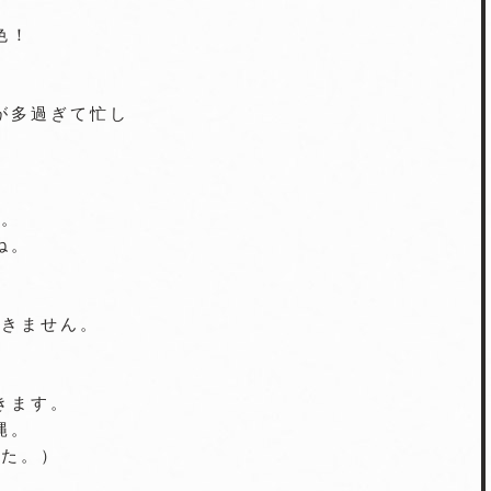
色！
が多過ぎて忙し
。
た。
ね。
飽きません。
きます。
縄。
した。）