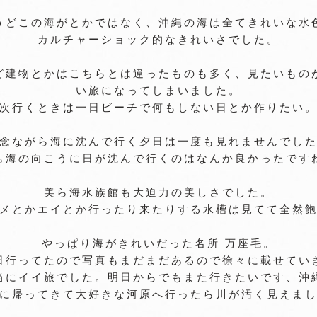
うどこの海がとかではなく、沖縄の海は全てきれいな水
カルチャーショック的なきれいさでした。
ど建物とかはこちらとは違ったものも多く、見たいもの
い旅になってしまいました。
次行くときは一日ビーチで何もしない日とか作りたい
念ながら海に沈んで行く夕日は一度も見れませんでし
も海の向こうに日が沈んで行くのはなんか良かったです
美ら海水族館も大迫力の美しさでした。
メとかエイとか行ったり来たりする水槽は見てて全然
やっぱり海がきれいだった名所 万座毛。
日行ってたので写真もまだまだあるので徐々に載せてい
当にイイ旅でした。明日からでもまた行きたいです、沖
に帰ってきて大好きな河原へ行ったら川が汚く見えま