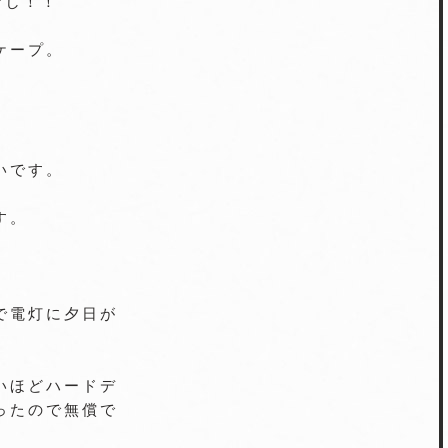
なし！！
ケープ。
。
いです。
す。
で電灯に夕日が
いほどハードデ
ったので無償で