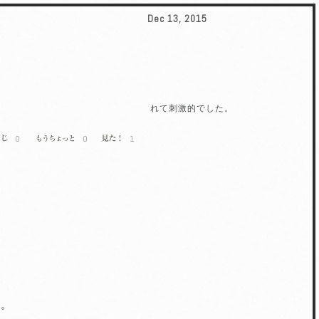
先日の12日は
y213さん
に
Dec 13, 2015
誘っていただき、初めてグ
ループ展に参加させてもら
いました。
僕の展示自体は箸にも棒に
もかからない的なものでし
たが、色々とスゴイ人を見
れて刺激的でした。
0
0
1
た。