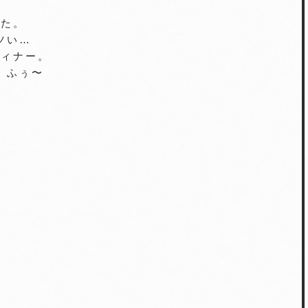
った。
ツい…
ディナー。
。ふぅ〜