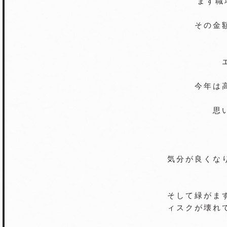
まず職
その金
今年は
思
気分が良くな
そして緑がま
ィスクが壊れ