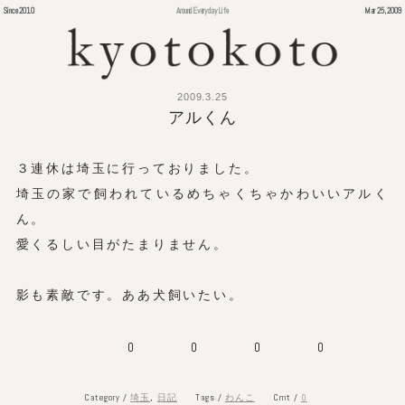
Since 2010
Around Everyday Life
Mar 25, 2009
2009.3.25
アルくん
３連休は埼玉に行っておりました。
埼玉の家で飼われているめちゃくちゃかわいいアルく
ん。
愛くるしい目がたまりません。
影も素敵です。ああ犬飼いたい。
0
0
0
0
Category /
Tags /
Cmt /
0
埼玉
,
日記
わんこ