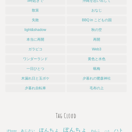
5時起きで
沖縄を思い出して
散策
おなじ
失敗
BBQ in こどもの国
light&shadow
秋の空
本当に再開
再開
ガラピコ
Web3
ワンダーランド
黄色と水色
一日ひとつ
蝋梅
木漏れ日と玉ボケ
夕暮れの鷺森神社
夕暮れ自転車
毛布の上
Tag Cloud
ぽんちょ
ぽんちょ
ハト
あじさい
iPhone
わんこ
ハス