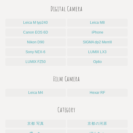
Digital Camera
Leica M typ240
Leica M8
Canon EOS 6D
iPhone
Nikon D90
SIGMA dp2 Merrill
Sony NEX-6
LUMIX LX3
LUMIX FZ50
Optio
Film Camera
Leica M4
Hexar RF
Category
京都 写真
京都の河原