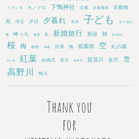
下鴨神社
京都御
モノクロ
京都
ベランダ
京都御所
子ども
夕暮れ
苑
埼玉
夕日
奈良
宝ケ池公
新婚旅行
新緑
峰っち
朝
影
園
建築
東本願寺
桜
空
梅
祇園祭
糺の森
河原
海
梅雨
沖縄
紅葉
雪
賀茂川
金沢
結婚式
花火
蓮華寺
糺の森
高野川
鴨川
Thank you
for