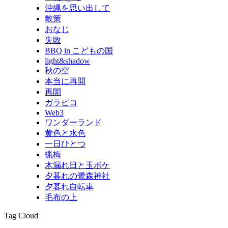
沖縄を思い出して
散策
おなじ
失敗
BBQ in こどもの国
light&shadow
秋の空
本当に再開
再開
ガラピコ
Web3
ワンダーランド
黄色と水色
一日ひとつ
蝋梅
木漏れ日と玉ボケ
夕暮れの鷺森神社
夕暮れ自転車
毛布の上
Tag Cloud