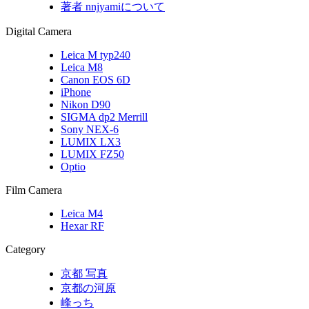
著者 nnjyamiについて
Digital Camera
Leica M typ240
Leica M8
Canon EOS 6D
iPhone
Nikon D90
SIGMA dp2 Merrill
Sony NEX-6
LUMIX LX3
LUMIX FZ50
Optio
Film Camera
Leica M4
Hexar RF
Category
京都 写真
京都の河原
峰っち