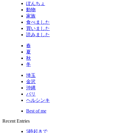
ぽんちょ
動物
家族
食べました
買いました
読みました
春
夏
秋
冬
埼玉
金沢
沖縄
パリ
ヘルシンキ
Best of me
Recent Entries
5時起きで