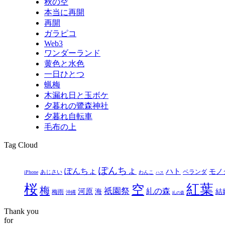
秋の空
本当に再開
再開
ガラピコ
Web3
ワンダーランド
黄色と水色
一日ひとつ
蝋梅
木漏れ日と玉ボケ
夕暮れの鷺森神社
夕暮れ自転車
毛布の上
Tag Cloud
ぽんちょ
ぽんちょ
ハト
モノ
ベランダ
あじさい
iPhone
わんこ
ハス
桜
紅葉
空
梅
祇園祭
糺の森
河原
結
海
梅雨
沖縄
糺の森
Thank you
for