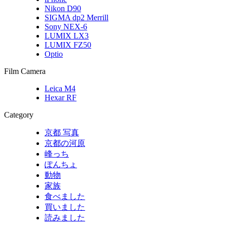
Nikon D90
SIGMA dp2 Merrill
Sony NEX-6
LUMIX LX3
LUMIX FZ50
Optio
Film Camera
Leica M4
Hexar RF
Category
京都 写真
京都の河原
峰っち
ぽんちょ
動物
家族
食べました
買いました
読みました