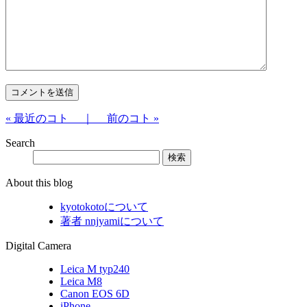
« 最近のコト ｜
前のコト »
Search
About this blog
kyotokotoについて
著者 nnjyamiについて
Digital Camera
Leica M typ240
Leica M8
Canon EOS 6D
iPhone