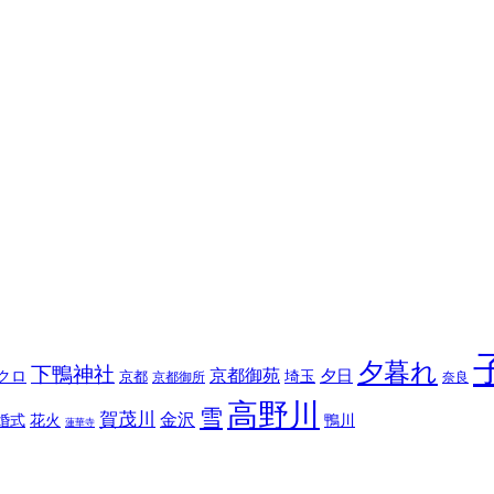
夕暮れ
下鴨神社
京都御苑
埼玉
夕日
クロ
京都
京都御所
奈良
高野川
雪
賀茂川
金沢
婚式
花火
鴨川
蓮華寺