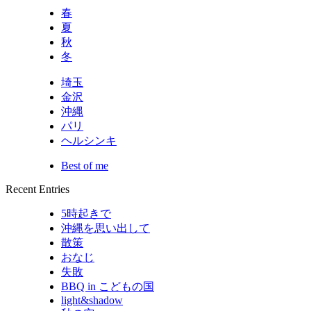
春
夏
秋
冬
埼玉
金沢
沖縄
パリ
ヘルシンキ
Best of me
Recent Entries
5時起きで
沖縄を思い出して
散策
おなじ
失敗
BBQ in こどもの国
light&shadow