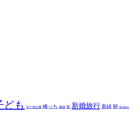
子ども
新婚旅行
新緑
峰っち
朝
影
宝ケ池公園
建築
東本願寺