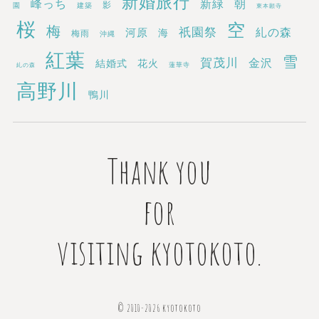
新婚旅行
新緑
峰っち
朝
影
園
建築
東本願寺
桜
空
梅
祇園祭
糺の森
河原
海
梅雨
沖縄
紅葉
雪
賀茂川
金沢
結婚式
花火
蓮華寺
糺の森
高野川
鴨川
Thank you
for
visiting kyotokoto.
© 2010-2026 kyotokoto