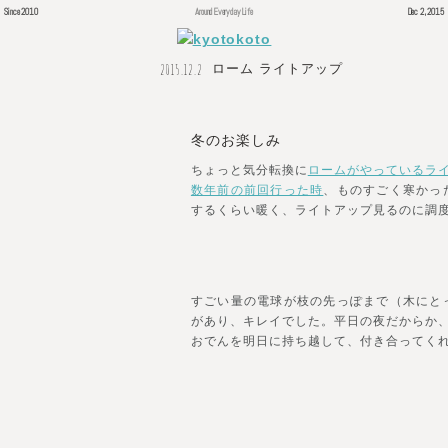
Since 2010
Around Everyday Life
Dec 2, 2015
2015.12.2
ローム ライトアップ
冬のお楽しみ
ちょっと気分転換に
ロームがやっているラ
数年前の前回行った時
、ものすごく寒かっ
するくらい暖く、ライトアップ見るのに調
すごい量の電球が枝の先っぽまで（木にと
があり、キレイでした。平日の夜だからか
おでんを明日に持ち越して、付き合ってく