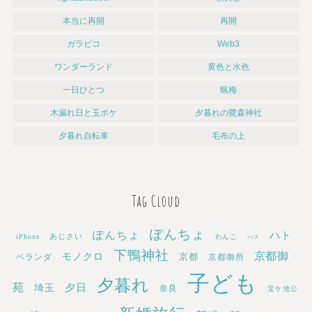
本当に再開
再開
ガラピコ
Web3
ワンダーランド
黄色と水色
一日ひとつ
蝋梅
木漏れ日と玉ボケ
夕暮れの鷺森神社
夕暮れ自転車
毛布の上
Tag Cloud
ぽんちょ
ぽんちょ
ハト
あじさい
iPhone
わんこ
ハス
下鴨神社
京都御
モノクロ
京都
ベランダ
京都御所
子ども
夕暮れ
苑
埼玉
夕日
奈良
宝ケ池公