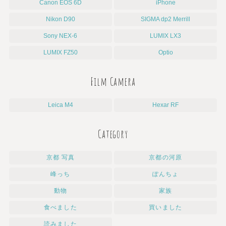
Canon EOS 6D
iPhone
Nikon D90
SIGMA dp2 Merrill
Sony NEX-6
LUMIX LX3
LUMIX FZ50
Optio
Film Camera
Leica M4
Hexar RF
Category
京都 写真
京都の河原
峰っち
ぽんちょ
動物
家族
食べました
買いました
読みました