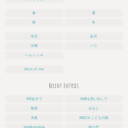
春
夏
秋
冬
埼玉
金沢
沖縄
パリ
ヘルシンキ
Best of me
Recent Entries
5時起きで
沖縄を思い出して
散策
おなじ
失敗
BBQ in こどもの国
light&shadow
秋の空