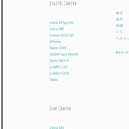
Digital Camera
埼玉
金沢
Leica M typ240
沖縄
Leica M8
パリ
Canon EOS 6D
ヘルシ
iPhone
Nikon D90
Best o
SIGMA dp2 Merrill
Sony NEX-6
LUMIX LX3
LUMIX FZ50
Optio
Film Camera
Leica M4