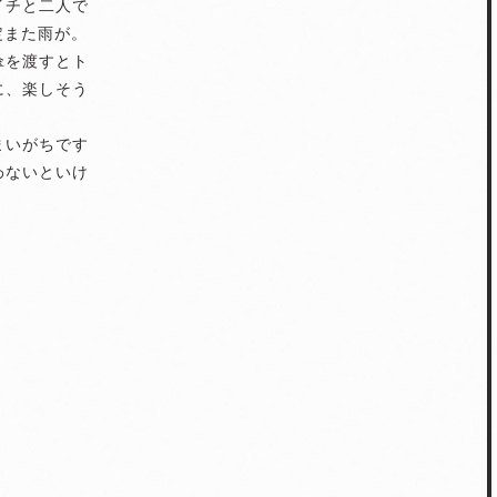
イチと二人で
定また雨が。
傘を渡すとト
に、楽しそう
まいがちです
わないといけ