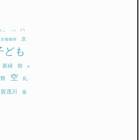
ハ
んこ
ハス
京
京都御所
子ども
新緑
朝
東
空
園祭
糺
賀茂川
金