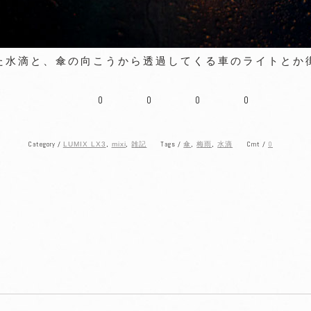
た水滴と、傘の向こうから透過してくる車のライトとか
0
0
0
0
Category /
Tags /
Cmt /
0
LUMIX LX3
,
mixi
,
雑記
傘
,
梅雨
,
水滴