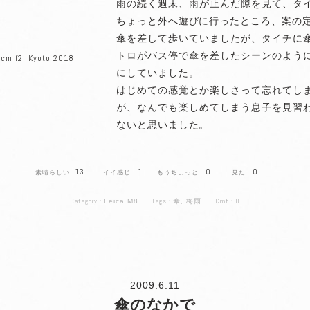
雨の続く週末、雨が止んだ隙を見て、タ
ちょっと外へ遊びに行ったところ、案の
傘を差して歩いていましたが、タイチに
トロがバス停で傘を差したシーンのよう
cm f2, Kyoto 2018
にしていました。
はじめての感覚とか楽しさって忘れてし
が、なんでも楽しめてしまう息子を見習
ないと思いました。
13
1
0
0
Category :
Tags :
Cmt :
0
Leica M8
傘
,
梅雨
2009.6.11
傘のなかで