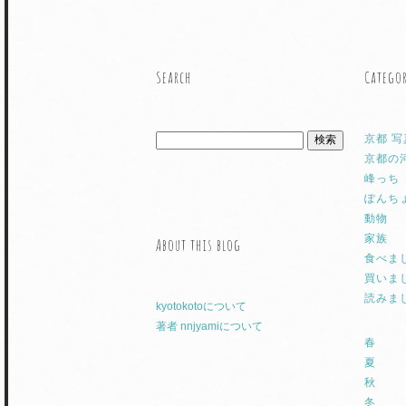
Search
Catego
京都 写
京都の
峰っち
ぽんち
動物
家族
About this blog
食べま
買いま
読みま
kyotokotoについて
著者 nnjyamiについて
春
夏
秋
冬