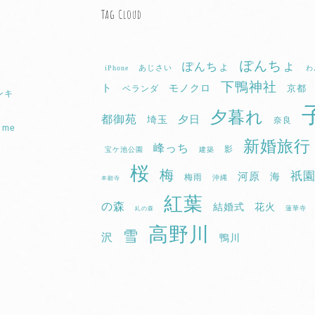
Tag Cloud
ぽんちょ
ぽんちょ
あじさい
iPhone
わ
下鴨神社
ト
モノクロ
京都
ベランダ
ンキ
夕暮れ
都御苑
埼玉
夕日
奈良
f me
新婚旅行
峰っち
影
宝ケ池公園
建築
桜
梅
祇
河原
海
梅雨
沖縄
本願寺
紅葉
の森
結婚式
花火
蓮華寺
糺の森
高野川
雪
沢
鴨川