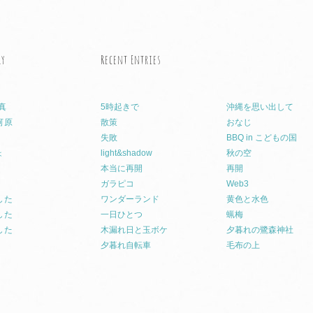
ry
Recent Entries
真
5時起きで
沖縄を思い出して
河原
散策
おなじ
失敗
BBQ in こどもの国
ょ
light&shadow
秋の空
本当に再開
再開
ガラピコ
Web3
した
ワンダーランド
黄色と水色
した
一日ひとつ
蝋梅
した
木漏れ日と玉ボケ
夕暮れの鷺森神社
夕暮れ自転車
毛布の上