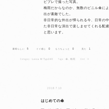
ビブレで撮った写真。
梅雨だからなのか、無数のビニル傘に
出が素敵でした。
非日常的な外出が憚られる今、日常の
た非日常な演出で楽しませてくれる配
と思います。
5
0
0
1
Category :
Tags :
Cmt :
0
Leica M Typ240
傘
,
梅雨
2018.7.10
はじめての傘