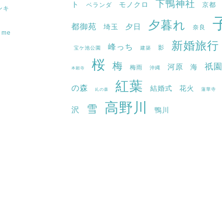
下鴨神社
ト
モノクロ
京都
ベランダ
ンキ
夕暮れ
都御苑
埼玉
夕日
奈良
f me
新婚旅行
峰っち
影
宝ケ池公園
建築
桜
梅
祇
河原
海
梅雨
沖縄
本願寺
紅葉
の森
結婚式
花火
蓮華寺
糺の森
高野川
雪
沢
鴨川