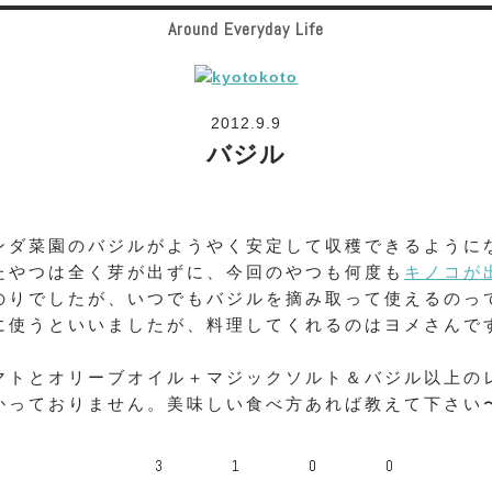
Around Everyday Life
2012.9.9
バジル
ンダ菜園のバジルがようやく安定して収穫できるように
たやつは全く芽が出ずに、今回のやつも何度も
キノコが
のりでしたが、いつでもバジルを摘み取って使えるのっ
に使うといいましたが、料理してくれるのはヨメさんで
マトとオリーブオイル＋マジックソルト＆バジル以上の
かっておりません。美味しい食べ方あれば教えて下さい
3
1
0
0