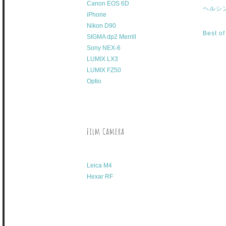
Canon EOS 6D
ヘルシ
iPhone
Nikon D90
Best o
SIGMA dp2 Merrill
Sony NEX-6
LUMIX LX3
LUMIX FZ50
Optio
Film Camera
Leica M4
Hexar RF