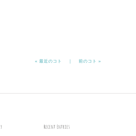
« 最近のコト ｜
前のコト »
ry
Recent Entries