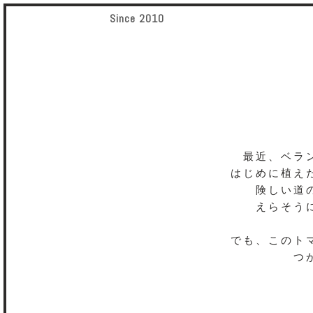
Since 2010
最近、ベラ
はじめに植え
険しい道
えらそう
でも、このト
つ