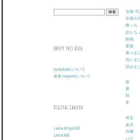
京都 写
京都の
峰っち
ぽんち
動物
家族
About this blog
食べま
買いま
読みま
kyotokotoについて
著者 nnjyamiについて
春
夏
秋
冬
Digital Camera
埼玉
金沢
Leica M typ240
沖縄
Leica M8
パリ