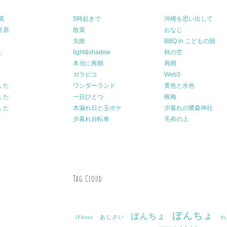
真
5時起きで
沖縄を思い出して
河原
散策
おなじ
失敗
BBQ in こどもの国
ょ
light&shadow
秋の空
本当に再開
再開
ガラピコ
Web3
した
ワンダーランド
黄色と水色
した
一日ひとつ
蝋梅
した
木漏れ日と玉ボケ
夕暮れの鷺森神社
夕暮れ自転車
毛布の上
Tag Cloud
ぽんちょ
ぽんちょ
あじさい
iPhone
わ