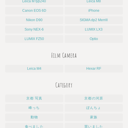
Leica M typ240
Leica M8
Canon EOS 6D
iPhone
Nikon D90
SIGMA dp2 Merrill
Sony NEX-6
LUMIX LX3
LUMIX FZ50
Optio
Film Camera
Leica M4
Hexar RF
Category
京都 写真
京都の河原
峰っち
ぽんちょ
動物
家族
食べました
買いました