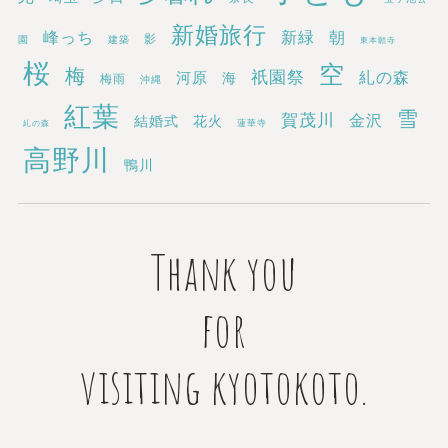
新婚旅行
新緑
峰っち
朝
影
園
建築
東本願寺
桜
空
梅
祇園祭
糺の森
河原
海
梅雨
沖縄
紅葉
雪
賀茂川
金沢
結婚式
花火
蓮華寺
糺の森
高野川
鴨川
Thank you
for
visiting kyotokoto.