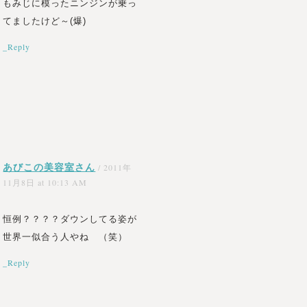
もみじに模ったニンジンが乗っ
てましたけど～(爆)
_Reply
あびこの美容室さん
/
2011年
11月8日 at 10:13 AM
恒例？？？？ダウンしてる姿が
世界一似合う人やね （笑）
_Reply