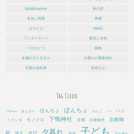
light&shadow
秋の空
本当に再開
再開
ガラピコ
Web3
ワンダーランド
黄色と水色
一日ひとつ
蝋梅
木漏れ日と玉ボケ
夕暮れの鷺森神社
夕暮れ自転車
毛布の上
Tag Cloud
ぽんちょ
ぽんちょ
ハト
あじさい
iPhone
わんこ
ハス
下鴨神社
京都御
モノクロ
京都
ベランダ
京都御所
子ども
夕暮れ
苑
埼玉
夕日
奈良
宝ケ池公