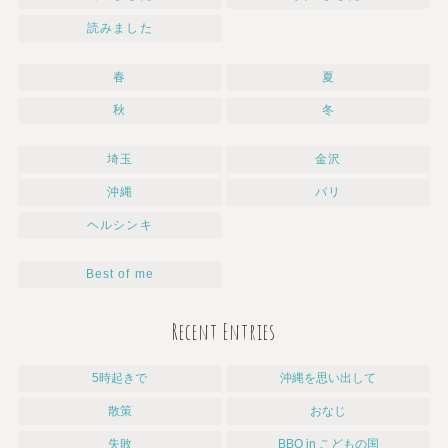
読みました
春
夏
秋
冬
埼玉
金沢
沖縄
パリ
ヘルシンキ
Best of me
Recent Entries
5時起きで
沖縄を思い出して
散策
おなじ
失敗
BBQ in こどもの国