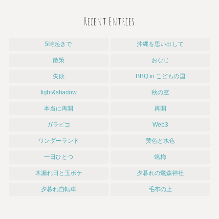
Recent Entries
5時起きで
沖縄を思い出して
散策
おなじ
失敗
BBQ in こどもの国
light&shadow
秋の空
本当に再開
再開
ガラピコ
Web3
ワンダーランド
黄色と水色
一日ひとつ
蝋梅
木漏れ日と玉ボケ
夕暮れの鷺森神社
夕暮れ自転車
毛布の上