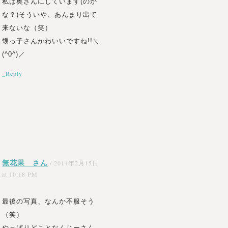
私は奥さんにしています(のか
な？)そういや、あんまり出て
来ないな（笑）
甥っ子さんかわいいですね!!＼
(^0^)／
_Reply
無花果 さん
/
2011年2月15日
at 10:18 PM
最後の写真、なんか不服そう
（笑）
やっぱりどことなくじーさん