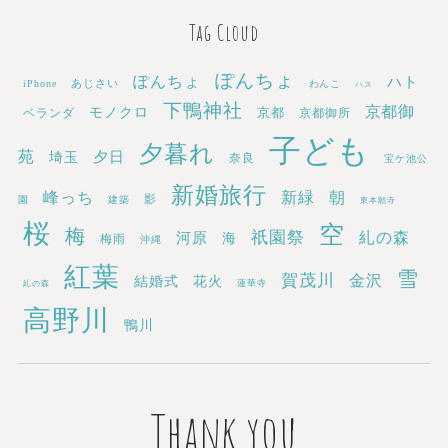
Tag Cloud
ぽんちょ
ぽんちょ
ハト
あじさい
iPhone
わんこ
ハス
下鴨神社
京都御
モノクロ
京都
ベランダ
京都御所
子ども
夕暮れ
苑
埼玉
夕日
奈良
宝ケ池公
新婚旅行
新緑
峰っち
朝
影
園
建築
東本願寺
桜
空
梅
祇園祭
糺の森
河原
海
梅雨
沖縄
紅葉
雪
賀茂川
金沢
結婚式
花火
蓮華寺
糺の森
高野川
鴨川
Thank you