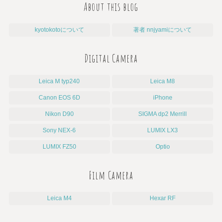
About this blog
kyotokotoについて
著者 nnjyamiについて
Digital Camera
Leica M typ240
Leica M8
Canon EOS 6D
iPhone
Nikon D90
SIGMA dp2 Merrill
Sony NEX-6
LUMIX LX3
LUMIX FZ50
Optio
Film Camera
Leica M4
Hexar RF