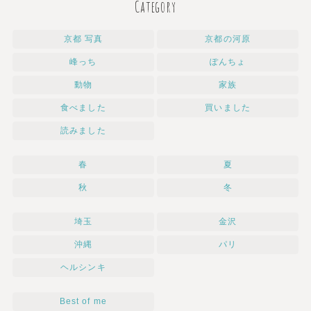
Category
京都 写真
京都の河原
峰っち
ぽんちょ
動物
家族
食べました
買いました
読みました
春
夏
秋
冬
埼玉
金沢
沖縄
パリ
ヘルシンキ
Best of me