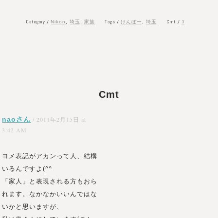
Category /
Tags /
Cmt /
3
Nikon
,
埼玉
,
家族
けんぼー
,
埼玉
Cmt
naoさん
/
2011年2月15日 at
3:42 AM
ヨメ表記がアカンって人、結構
いるんですよ(^^ゞ
「家人」と表現される方もおら
れます。なかなかいいんではな
いかと思いますが、