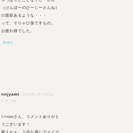
（けんぼーのひーじーさんね）
の面影あるような・・・
って、そりゃひ孫ですもの。
お疲れ様でした。
_Reply
nnjyami
/
2011年2月16日 at
8:13 AM
>>naoさん、コメントありがと
うございます！
家人かぁ、上品な感じでイイで