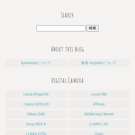
Search
About this blog
kyotokotoについて
著者 nnjyamiについて
Digital Camera
Leica M typ240
Leica M8
Canon EOS 6D
iPhone
Nikon D90
SIGMA dp2 Merrill
Sony NEX-6
LUMIX LX3
LUMIX FZ50
Optio