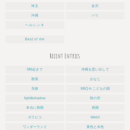
埼玉
金沢
沖縄
パリ
ヘルシンキ
Best of me
Recent Entries
5時起きで
沖縄を思い出して
散策
おなじ
失敗
BBQ in こどもの国
light&shadow
秋の空
本当に再開
再開
ガラピコ
Web3
ワンダーランド
黄色と水色