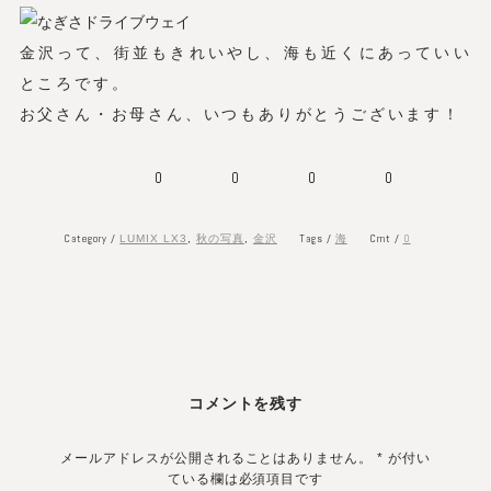
金沢って、街並もきれいやし、海も近くにあっていい
ところです。
お父さん・お母さん、いつもありがとうございます！
0
0
0
0
Category /
Tags /
Cmt /
0
LUMIX LX3
,
秋の写真
,
金沢
海
コメントを残す
メールアドレスが公開されることはありません。
*
が付い
ている欄は必須項目です