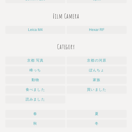
Film Camera
Leica M4
Hexar RF
Category
京都 写真
京都の河原
峰っち
ぽんちょ
動物
家族
食べました
買いました
読みました
春
夏
秋
冬