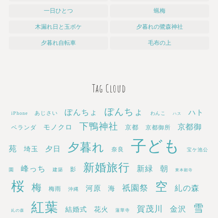
一日ひとつ
蝋梅
木漏れ日と玉ボケ
夕暮れの鷺森神社
夕暮れ自転車
毛布の上
Tag Cloud
ぽんちょ
ぽんちょ
ハト
あじさい
iPhone
わんこ
ハス
下鴨神社
京都御
モノクロ
京都
ベランダ
京都御所
子ども
夕暮れ
苑
埼玉
夕日
奈良
宝ケ池公
新婚旅行
新緑
峰っち
朝
影
園
建築
東本願寺
桜
空
梅
祇園祭
糺の森
河原
海
梅雨
沖縄
紅葉
雪
賀茂川
金沢
結婚式
花火
蓮華寺
糺の森