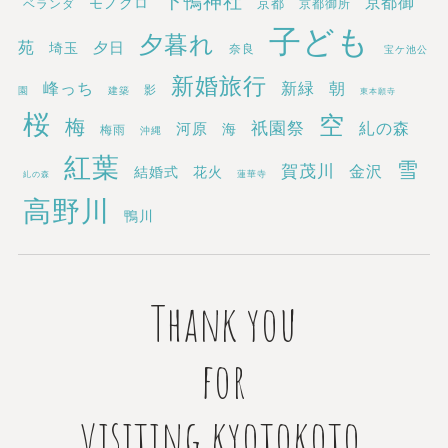
下鴨神社
京都御
モノクロ
京都
ベランダ
京都御所
子ども
夕暮れ
苑
埼玉
夕日
奈良
宝ケ池公
新婚旅行
新緑
峰っち
朝
影
園
建築
東本願寺
桜
空
梅
祇園祭
糺の森
河原
海
梅雨
沖縄
紅葉
雪
賀茂川
金沢
結婚式
花火
蓮華寺
糺の森
高野川
鴨川
Thank you
for
visiting kyotokoto.