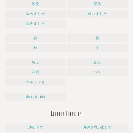
動物
家族
食べました
買いました
読みました
春
夏
秋
冬
埼玉
金沢
沖縄
パリ
ヘルシンキ
Best of me
Recent Entries
5時起きで
沖縄を思い出して