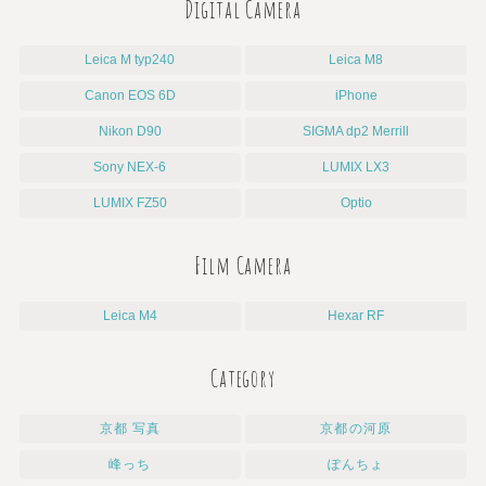
Digital Camera
Leica M typ240
Leica M8
Canon EOS 6D
iPhone
Nikon D90
SIGMA dp2 Merrill
Sony NEX-6
LUMIX LX3
LUMIX FZ50
Optio
Film Camera
Leica M4
Hexar RF
Category
京都 写真
京都の河原
峰っち
ぽんちょ