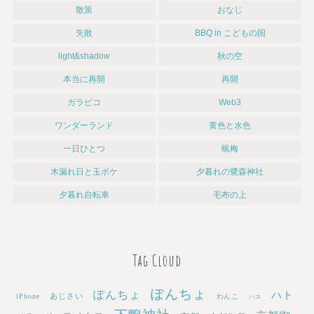
散策
おなじ
失敗
BBQ in こどもの国
light&shadow
秋の空
本当に再開
再開
ガラピコ
Web3
ワンダーランド
黄色と水色
一日ひとつ
蝋梅
木漏れ日と玉ボケ
夕暮れの鷺森神社
夕暮れ自転車
毛布の上
Tag Cloud
ぽんちょ
ぽんちょ
ハト
あじさい
iPhone
わんこ
ハス