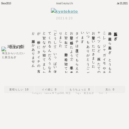
Since 2010
Around Everyday Life
Jun 23, 2021
2021.6.23
新玉ね
ぎ
を
焼い
て
、
最近ハ
マ
っ
て
い
る
ア
ウ
ト
ド
ア
・ス
パ
イ
ス
「ほ
り
に
し
」と
オ
リ
ーブ
オ
イ
ル
を
か
け
て
食べ
た
ら
最高で
し
た
。
。
「ど
う
し
て
、
い
っ
ぱ
い
送っ
て
く
れ
る
ん
だ
ろ
う
な
ぁ
」
と
言い
な
が
ら
描い
て
ま
し
た
が
、
確
か
に
タ
イ
チ
の
言
う
通
り
。
感謝し
か
あ
り
ま
せ
ん
。
タ
イ
チ
は
次々送っ
て
も
ら
え
る
お
野菜に
感動し
た
よ
う
で
、
手紙を
書く
と
言い
出し
て
、
野菜の
絵を
描い
て
お
り
ま
し
た
。
い
つ
も
あ
り
が
と
う
ご
ざ
い
ま
す
。
埼玉の
親戚か
ら
新玉ね
ぎ
、
と
う
も
ろ
こ
し
、
ジ
ャ
ガ
イ
モ
や
キ
ャ
ベ
ツ
な
ど
、
採
れ
た
て
の
お
野菜を
い
た
だ
き
ま
し
た
新玉ねぎ
埼玉からいただい
た新玉ねぎ
10
0
0
0
Category :
Tags :
Cmt :
0
Leica M Typ240
,
埼玉
新玉ねぎ