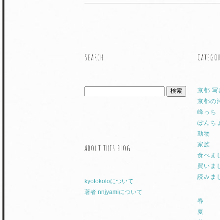
Search
Catego
京都 写
京都の
峰っち
ぽんち
動物
家族
About this blog
食べま
買いま
読みま
kyotokotoについて
著者 nnjyamiについて
春
夏