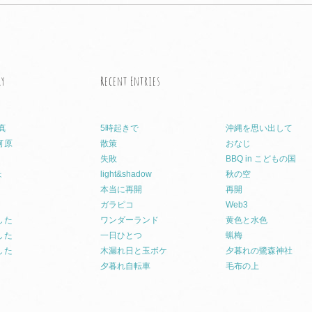
ry
Recent Entries
真
5時起きで
沖縄を思い出して
河原
散策
おなじ
失敗
BBQ in こどもの国
ょ
light&shadow
秋の空
本当に再開
再開
ガラピコ
Web3
した
ワンダーランド
黄色と水色
した
一日ひとつ
蝋梅
した
木漏れ日と玉ボケ
夕暮れの鷺森神社
夕暮れ自転車
毛布の上