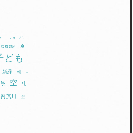
ハ
んこ
ハス
京
京都御所
子ども
新緑
朝
東
空
園祭
糺
賀茂川
金