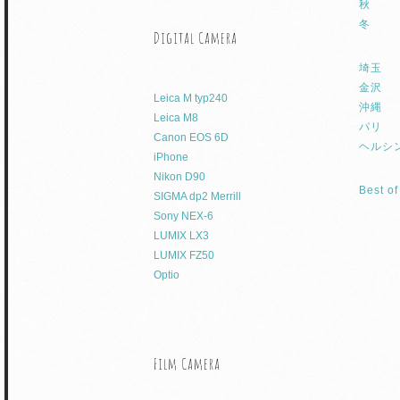
秋
冬
Digital Camera
埼玉
金沢
Leica M typ240
沖縄
Leica M8
パリ
Canon EOS 6D
ヘルシ
iPhone
Nikon D90
Best o
SIGMA dp2 Merrill
Sony NEX-6
LUMIX LX3
LUMIX FZ50
Optio
Film Camera