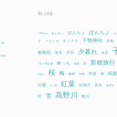
Tag Cloud
ぽんちょ
ぽんちょ
あじさい
iPhone
わ
下鴨神社
ト
モノクロ
京都
ベランダ
ンキ
夕暮れ
都御苑
埼玉
夕日
奈良
f me
新婚旅行
峰っち
影
宝ケ池公園
建築
桜
梅
祇
河原
海
梅雨
沖縄
本願寺
紅葉
の森
結婚式
花火
蓮華寺
糺の森
高野川
雪
沢
鴨川