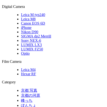
Digital Camera
Leica M typ240
Leica M8
Canon EOS 6D
iPhone
Nikon D90
SIGMA dp2 Merrill
Sony NEX-6
LUMIX LX3
LUMIX FZ50
Optio
Film Camera
Leica M4
Hexar RF
Category
京都 写真
京都の河原
峰っち
ぽんちょ