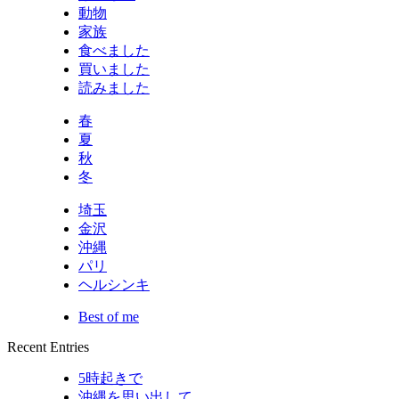
動物
家族
食べました
買いました
読みました
春
夏
秋
冬
埼玉
金沢
沖縄
パリ
ヘルシンキ
Best of me
Recent Entries
5時起きで
沖縄を思い出して