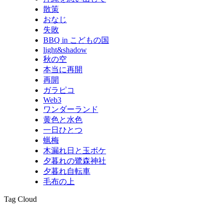
散策
おなじ
失敗
BBQ in こどもの国
light&shadow
秋の空
本当に再開
再開
ガラピコ
Web3
ワンダーランド
黄色と水色
一日ひとつ
蝋梅
木漏れ日と玉ボケ
夕暮れの鷺森神社
夕暮れ自転車
毛布の上
Tag Cloud