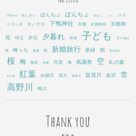
ぽんちょ
ぽんちょ
ハト
あじさい
iPhone
わんこ
ハス
下鴨神社
京都御
モノクロ
京都
ベランダ
京都御所
子ども
夕暮れ
苑
埼玉
夕日
奈良
宝ケ池公
新婚旅行
新緑
峰っち
朝
影
園
建築
東本願寺
桜
空
梅
祇園祭
糺の森
河原
海
梅雨
沖縄
紅葉
雪
賀茂川
金沢
結婚式
花火
蓮華寺
糺の森
高野川
鴨川
Thank you