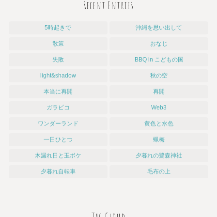
Recent Entries
5時起きで
沖縄を思い出して
散策
おなじ
失敗
BBQ in こどもの国
light&shadow
秋の空
本当に再開
再開
ガラピコ
Web3
ワンダーランド
黄色と水色
一日ひとつ
蝋梅
木漏れ日と玉ボケ
夕暮れの鷺森神社
夕暮れ自転車
毛布の上
Tag Cloud