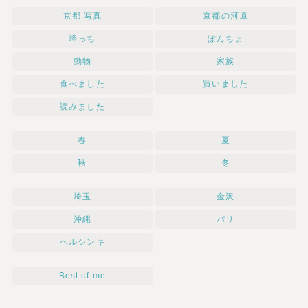
京都 写真
京都の河原
峰っち
ぽんちょ
動物
家族
食べました
買いました
読みました
春
夏
秋
冬
埼玉
金沢
沖縄
パリ
ヘルシンキ
Best of me