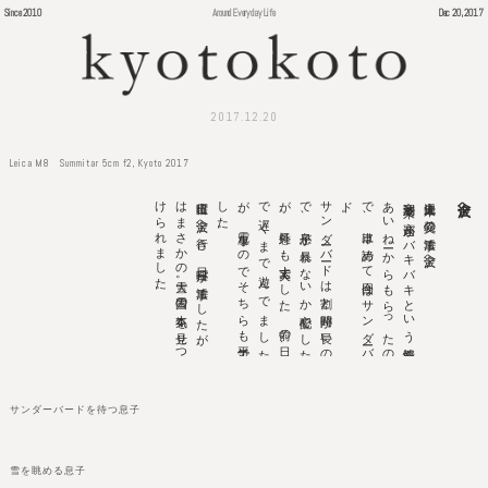
Since 2010
Around Everyday Life
Dec 20, 2017
2017.12.20
Leica M8 Summitar 5cm f2, Kyoto 2017
土曜日に
金沢へ
行き
、
日曜日が
法事で
し
た
が
、
日曜
は
ま
さ
か
の
大雪。
雪国の
本気を
見せ
つ
け
ら
れ
ま
し
た
。
。
サ
ン
ダ
ーバ
ード
は
割と
時間が
長い
の
で
、
息子が
暴れ
な
い
か
心配で
し
た
が
、
意外に
も
大丈夫で
し
た
。
前の
日、
忘年会
で
遅
く
ま
で
遊
ん
で
ま
し
た
が
、
電車な
の
で
そ
ち
ら
も
平気で
し
た
。
寒波到来で
高速が
バ
キ
バ
キ
と
い
う
情報を
あ
い
ね
ーか
ら
も
ら
っ
た
の
で
、
車は
諦め
て
今回は
サ
ン
ダ
ーバ
ー
ド
先週末は義父の法事で金沢へ。
金沢へ
サンダーバードを待つ息子
雪を眺める息子