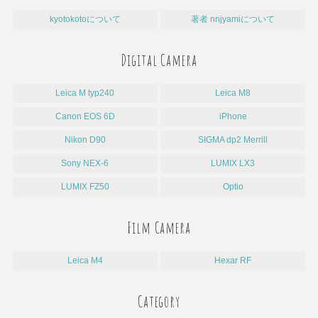
kyotokotoについて
著者 nnjyamiについて
Digital Camera
Leica M typ240
Leica M8
Canon EOS 6D
iPhone
Nikon D90
SIGMA dp2 Merrill
Sony NEX-6
LUMIX LX3
LUMIX FZ50
Optio
Film Camera
Leica M4
Hexar RF
Category