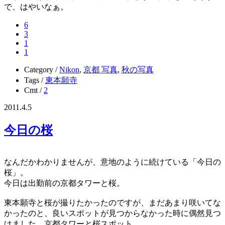
で、はやいなぁ。
6
3
1
1
Category /
Nikon
,
京都 写真
,
秋の写真
Tags /
東本願寺
Cmt /
2
2011.4.5
今日の桜
なんだかわかりませんが、意地のように続けている「今日の
桜」。
今日は出勤前の京都タワーと桜。
東本願寺と桜が撮りたかったのですが、まだあまり咲いてな
かったのと、良いスポットが見つからなかった時に偶然見つ
けました。京都タワーと桜スポット。