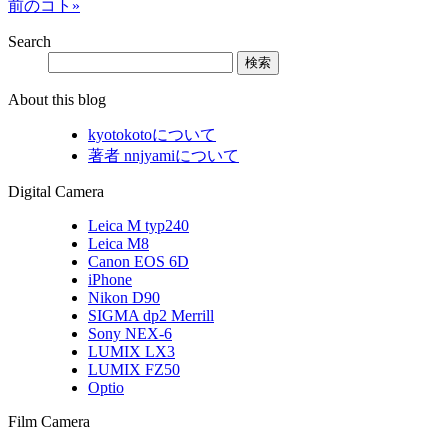
前のコト»
Search
About this blog
kyotokotoについて
著者 nnjyamiについて
Digital Camera
Leica M typ240
Leica M8
Canon EOS 6D
iPhone
Nikon D90
SIGMA dp2 Merrill
Sony NEX-6
LUMIX LX3
LUMIX FZ50
Optio
Film Camera