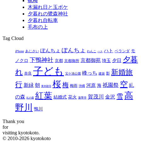
蝋梅
木漏れ日と玉ボケ
夕暮れの鷺森神社
夕暮れ自転車
毛布の上
Tag Cloud
ぽんちょ
ぽんちょ
ハト
モ
ベランダ
あじさい
iPhone
わんこ
ハス
夕暮
下鴨神社
京都御苑
埼玉
夕日
ノクロ
京都
京都御所
子ども
れ
新婚旅
峰っち
奈良
影
宝ケ池公園
建築
桜
空
行
梅
新緑
祇園祭
糺
朝
河原
海
梅雨
沖縄
東本願寺
高
紅葉
雪
の森
賀茂川
金沢
結婚式
花火
蓮華寺
糺の森
野川
鴨川
Thank you
for
visiting kyotokoto.
© 2010-2026 kyotokoto