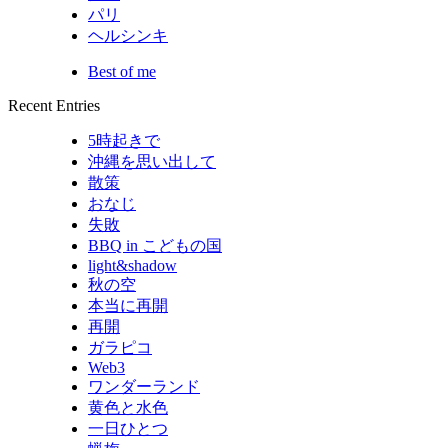
パリ
ヘルシンキ
Best of me
Recent Entries
5時起きで
沖縄を思い出して
散策
おなじ
失敗
BBQ in こどもの国
light&shadow
秋の空
本当に再開
再開
ガラピコ
Web3
ワンダーランド
黄色と水色
一日ひとつ