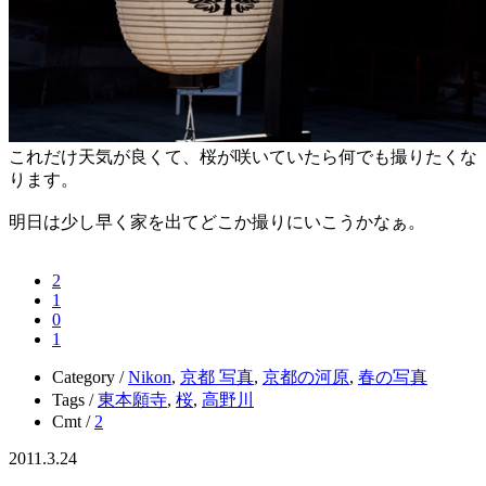
これだけ天気が良くて、桜が咲いていたら何でも撮りたくな
ります。
明日は少し早く家を出てどこか撮りにいこうかなぁ。
2
1
0
1
Category /
Nikon
,
京都 写真
,
京都の河原
,
春の写真
Tags /
東本願寺
,
桜
,
高野川
Cmt /
2
2011.3.24