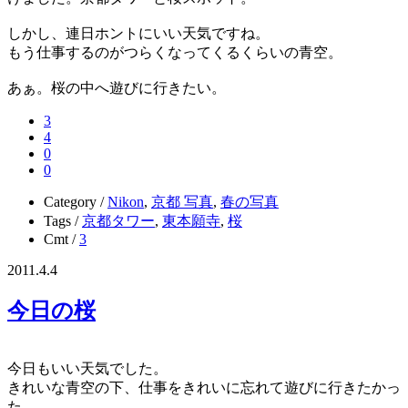
しかし、連日ホントにいい天気ですね。
もう仕事するのがつらくなってくるくらいの青空。
あぁ。桜の中へ遊びに行きたい。
3
4
0
0
Category /
Nikon
,
京都 写真
,
春の写真
Tags /
京都タワー
,
東本願寺
,
桜
Cmt /
3
2011.4.4
今日の桜
今日もいい天気でした。
きれいな青空の下、仕事をきれいに忘れて遊びに行きたかっ
た。