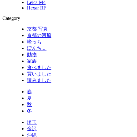
Leica M4
Hexar RF
Category
京都 写真
京都の河原
峰っち
ぽんちょ
動物
家族
食べました
買いました
読みました
春
夏
秋
冬
埼玉
金沢
沖縄