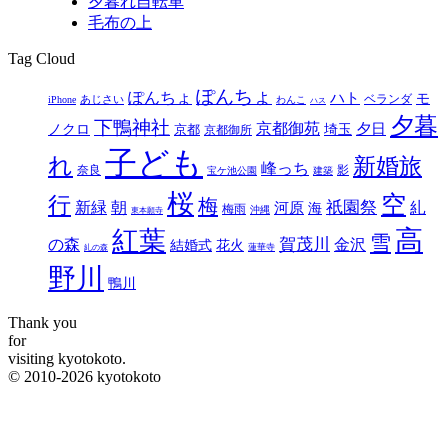
夕暮れ自転車
毛布の上
Tag Cloud
ぽんちょ
ぽんちょ
ハト
モ
ベランダ
あじさい
iPhone
わんこ
ハス
夕暮
下鴨神社
京都御苑
埼玉
夕日
ノクロ
京都
京都御所
子ども
れ
新婚旅
峰っち
奈良
影
宝ケ池公園
建築
桜
空
行
梅
新緑
祇園祭
糺
朝
河原
海
梅雨
沖縄
東本願寺
高
紅葉
雪
の森
賀茂川
金沢
結婚式
花火
蓮華寺
糺の森
野川
鴨川
Thank you
for
visiting kyotokoto.
© 2010-2026 kyotokoto