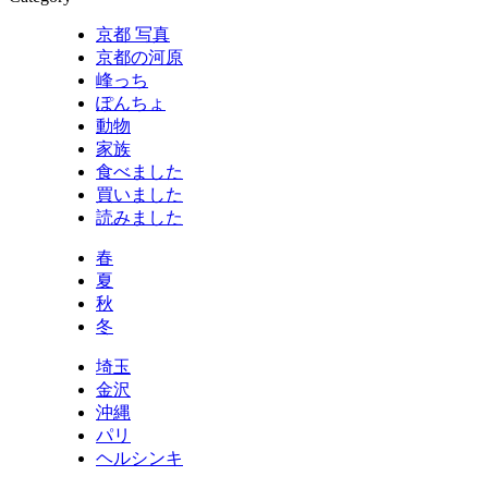
京都 写真
京都の河原
峰っち
ぽんちょ
動物
家族
食べました
買いました
読みました
春
夏
秋
冬
埼玉
金沢
沖縄
パリ
ヘルシンキ