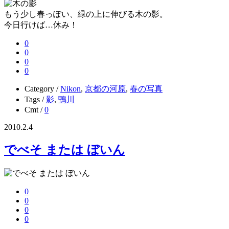
もう少し春っぽい、緑の上に伸びる木の影。
今日行けば…休み！
0
0
0
0
Category /
Nikon
,
京都の河原
,
春の写真
Tags /
影
,
鴨川
Cmt /
0
2010.2.4
でべそ または ぼいん
0
0
0
0