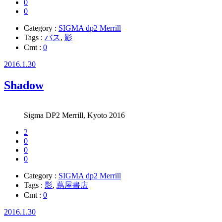
0
0
Category :
SIGMA dp2 Merrill
Tags :
バス
,
影
Cmt :
0
2016.1.30
Shadow
Sigma DP2 Merrill, Kyoto 2016
2
0
0
0
Category :
SIGMA dp2 Merrill
Tags :
影
,
蔦屋書店
Cmt :
0
2016.1.30