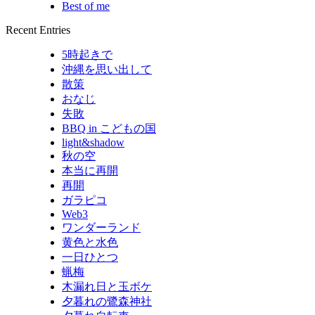
Best of me
Recent Entries
5時起きで
沖縄を思い出して
散策
おなじ
失敗
BBQ in こどもの国
light&shadow
秋の空
本当に再開
再開
ガラピコ
Web3
ワンダーランド
黄色と水色
一日ひとつ
蝋梅
木漏れ日と玉ボケ
夕暮れの鷺森神社