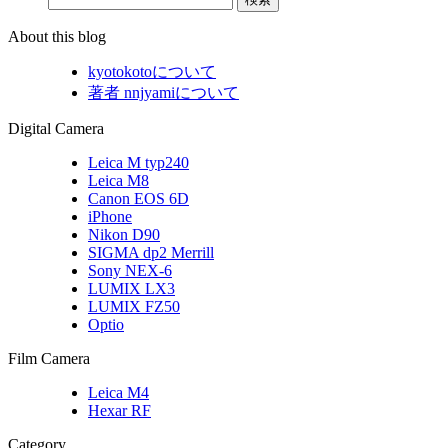
About this blog
kyotokotoについて
著者 nnjyamiについて
Digital Camera
Leica M typ240
Leica M8
Canon EOS 6D
iPhone
Nikon D90
SIGMA dp2 Merrill
Sony NEX-6
LUMIX LX3
LUMIX FZ50
Optio
Film Camera
Leica M4
Hexar RF
Category