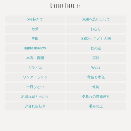
Recent Entries
5時起きで
沖縄を思い出して
散策
おなじ
失敗
BBQ in こどもの国
light&shadow
秋の空
本当に再開
再開
ガラピコ
Web3
ワンダーランド
黄色と水色
一日ひとつ
蝋梅
木漏れ日と玉ボケ
夕暮れの鷺森神社
夕暮れ自転車
毛布の上