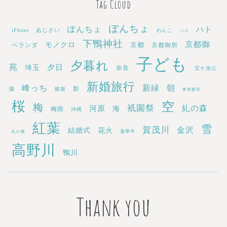
Tag Cloud
ぽんちょ
ぽんちょ
ハト
あじさい
iPhone
わんこ
ハス
下鴨神社
京都御
モノクロ
京都
ベランダ
京都御所
子ども
夕暮れ
苑
埼玉
夕日
奈良
宝ケ池公
新婚旅行
新緑
峰っち
朝
影
園
建築
東本願寺
桜
空
梅
祇園祭
糺の森
河原
海
梅雨
沖縄
紅葉
雪
賀茂川
金沢
結婚式
花火
蓮華寺
糺の森
高野川
鴨川
Thank you