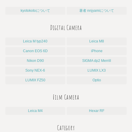
kyotokotoについて
著者 nnjyamiについて
Digital Camera
Leica M typ240
Leica M8
Canon EOS 6D
iPhone
Nikon D90
SIGMA dp2 Merrill
Sony NEX-6
LUMIX LX3
LUMIX FZ50
Optio
Film Camera
Leica M4
Hexar RF
Category