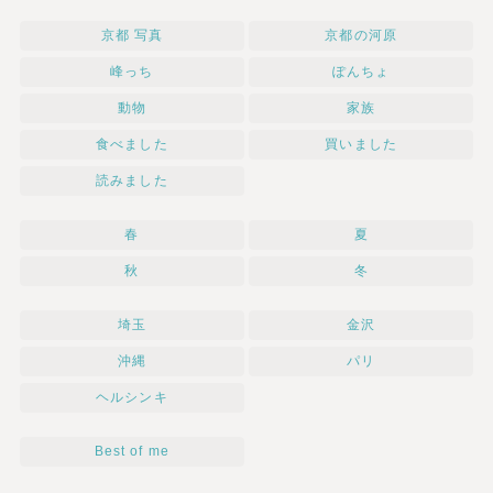
京都 写真
京都の河原
峰っち
ぽんちょ
動物
家族
食べました
買いました
読みました
春
夏
秋
冬
埼玉
金沢
沖縄
パリ
ヘルシンキ
Best of me