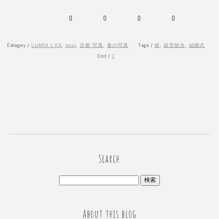
0
0
0
0
Category /
Tags /
LUMIX LX3
,
mixi
,
京都 写真
,
春の写真
桜
,
経営統合
,
結婚式
Cmt /
2
Search
About this blog