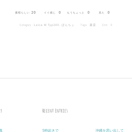
20
0
0
0
Category :
Tags :
Cmt :
0
Leica M Typ240
,
ぽんちょ
書斎
ry
Recent Entries
真
5時起きで
沖縄を思い出して