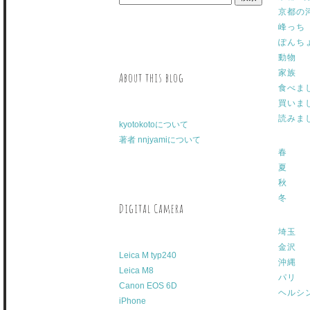
京都の
峰っち
ぽんち
動物
家族
About this blog
食べま
買いま
読みま
kyotokotoについて
著者 nnjyamiについて
春
夏
秋
冬
Digital Camera
埼玉
金沢
Leica M typ240
沖縄
Leica M8
パリ
Canon EOS 6D
ヘルシ
iPhone