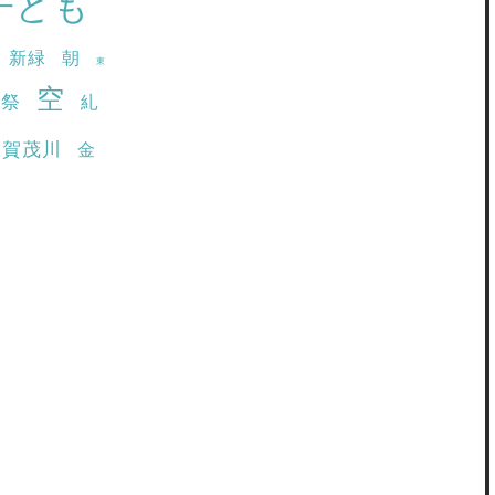
子ども
新緑
朝
東
空
園祭
糺
賀茂川
金