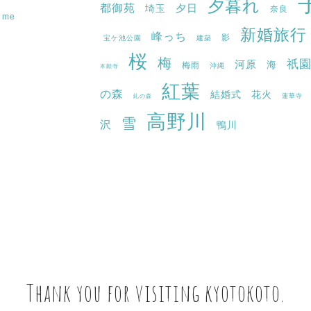
夕暮れ
都御苑
埼玉
夕日
奈良
f me
新婚旅行
峰っち
影
宝ケ池公園
建築
桜
梅
祇
河原
海
梅雨
沖縄
本願寺
紅葉
の森
結婚式
花火
蓮華寺
糺の森
高野川
雪
沢
鴨川
Thank you
for
visiting kyotokoto.