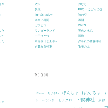
河原
散策
おなじ
失敗
BBQ in こどもの国
ょ
light&shadow
秋の空
本当に再開
再開
ガラピコ
Web3
した
ワンダーランド
黄色と水色
した
一日ひとつ
蝋梅
した
木漏れ日と玉ボケ
夕暮れの鷺森神社
夕暮れ自転車
毛布の上
Tag Cloud
ぽんちょ
ぽんちょ
あじさい
iPhone
わ
下鴨神社
ト
モノクロ
京都
ベランダ
ンキ