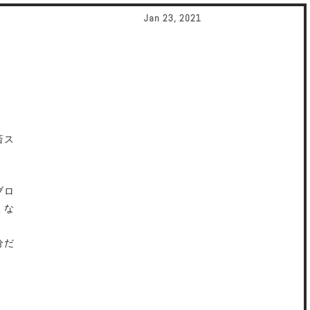
Jan 23, 2021
斎ス
ブロ
くな
分だ
。