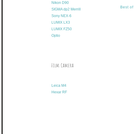
Nikon D90
Best o
SIGMA dp2 Merrill
Sony NEX-6
LUMIX LX3
LUMIX FZ50
Optio
Film Camera
Leica M4
Hexar RF