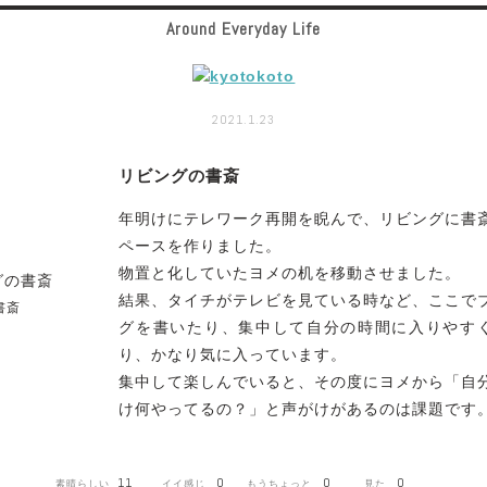
Around Everyday Life
2021.1.23
リビングの書斎
年明けにテレワーク再開を睨んで、リビングに書
ペースを作りました。
物置と化していたヨメの机を移動させました。
結果、タイチがテレビを見ている時など、ここで
書斎
グを書いたり、集中して自分の時間に入りやす
り、かなり気に入っています。
集中して楽しんでいると、その度にヨメから「自
け何やってるの？」と声がけがあるのは課題です
11
0
0
0