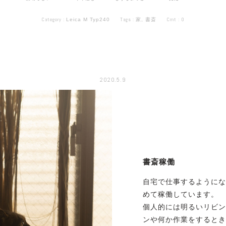
Category :
Tags :
Cmt :
0
Leica M Typ240
家
,
書斎
2020.5.9
書斎稼働
自宅で仕事するようにな
めて稼働しています。
個人的には明るいリビン
ンや何か作業をするとき