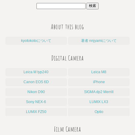
About this blog
kyotokotoについて
著者 nnjyamiについて
Digital Camera
Leica M typ240
Leica M8
Canon EOS 6D
iPhone
Nikon D90
SIGMA dp2 Merrill
Sony NEX-6
LUMIX LX3
LUMIX FZ50
Optio
Film Camera