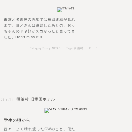
東京と名古屋の両駅では毎回連結が見れ
ます。ヨメさんは連結したあとの、おっ
ちゃんのドヤ顔がスゴかったと言ってま
した。Don’t miss it !!
Category
Tags
Cmt
0
Sony NEX6
明治村
2015.7.14
明治村 旧帝国ホテル
学生の頃から
昔々、よく晴れ渡ったGWのこと。僕た