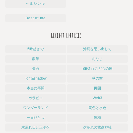
ヘルシンキ
Best of me
Recent Entries
5時起きで
沖縄を思い出して
散策
おなじ
失敗
BBQ in こどもの国
light&shadow
秋の空
本当に再開
再開
ガラピコ
Web3
ワンダーランド
黄色と水色
一日ひとつ
蝋梅
木漏れ日と玉ボケ
夕暮れの鷺森神社