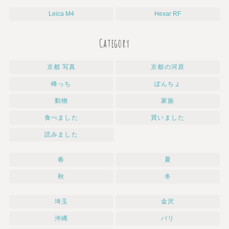
Leica M4
Hexar RF
Category
京都 写真
京都の河原
峰っち
ぽんちょ
動物
家族
食べました
買いました
読みました
春
夏
秋
冬
埼玉
金沢
沖縄
パリ