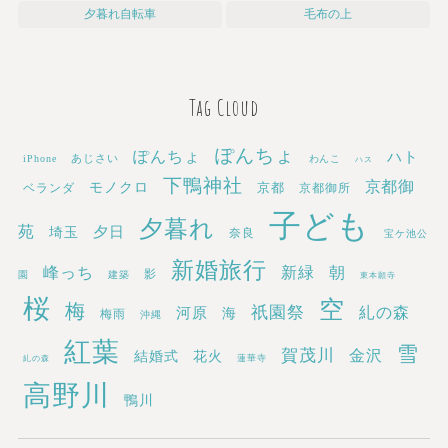
夕暮れ自転車
毛布の上
Tag Cloud
ぽんちょ
ぽんちょ
ハト
あじさい
iPhone
わんこ
ハス
下鴨神社
京都御
モノクロ
京都
ベランダ
京都御所
子ども
夕暮れ
苑
埼玉
夕日
奈良
宝ケ池公
新婚旅行
新緑
峰っち
朝
影
園
建築
東本願寺
桜
空
梅
祇園祭
糺の森
河原
海
梅雨
沖縄
紅葉
雪
賀茂川
金沢
結婚式
花火
蓮華寺
糺の森
高野川
鴨川