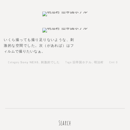
いくら撮っても撮り足りないような、刺
激的な空間でした。次（があれば）はフ
ィルムで撮りたいなぁ。
Category
Tags
Cmt
0
Sony NEX6
,
刺激的でした
旧帝国ホテル
,
明治村
Search