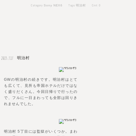
Category
Tags
Cmt
0
Sony NEX6
明治村
2015.7.17
明治村
GWの明治村の続きです。明治村はとて
も広くて、見所も帝国ホテルだけではな
く盛りだくさん。今回日帰りで行ったの
で、フルに一日まわっても全部は回りき
れませんでした。
明治村 5丁目には監獄がいくつか。まわ