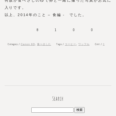
何故か食べさしのゆで卵と一緒に撮った写真がお気に
入りです。
以上、2014年のこと – 食編 - でした。
8
1
0
0
Category /
Tags /
Cmt /
0
Canon 6D
,
食べました
コーヒー
,
ワッフル
Search