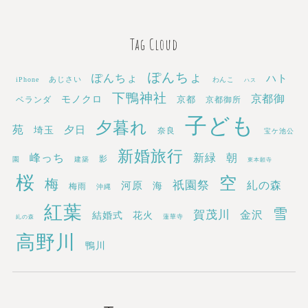
Tag Cloud
ぽんちょ
ぽんちょ
ハト
あじさい
iPhone
わんこ
ハス
下鴨神社
京都御
モノクロ
京都
ベランダ
京都御所
子ども
夕暮れ
苑
埼玉
夕日
奈良
宝ケ池公
新婚旅行
新緑
峰っち
朝
影
園
建築
東本願寺
桜
空
梅
祇園祭
糺の森
河原
海
梅雨
沖縄
紅葉
雪
賀茂川
金沢
結婚式
花火
蓮華寺
糺の森
高野川
鴨川