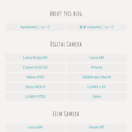
About this blog
kyotokotoについて
著者 nnjyamiについて
Digital Camera
Leica M typ240
Leica M8
Canon EOS 6D
iPhone
Nikon D90
SIGMA dp2 Merrill
Sony NEX-6
LUMIX LX3
LUMIX FZ50
Optio
Film Camera
Leica M4
Hexar RF