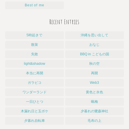
Best of me
Recent Entries
5時起きで
沖縄を思い出して
散策
おなじ
失敗
BBQ in こどもの国
light&shadow
秋の空
本当に再開
再開
ガラピコ
Web3
ワンダーランド
黄色と水色
一日ひとつ
蝋梅
木漏れ日と玉ボケ
夕暮れの鷺森神社
夕暮れ自転車
毛布の上